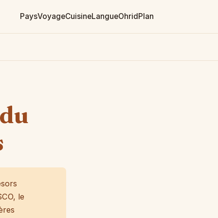
Pays
Voyage
Cuisine
Langue
Ohrid
Plan
 du
s
ésors
SCO, le
ères