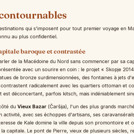
ncontournables
t destinations qui s'imposent pour tout premier voyage en 
onnu au plus confidentiel.
capitale baroque et contrastée
arler de la Macédoine du Nord sans commencer par sa capi
présentée avec un sourire en coin : le projet « Skopje 2014 
tatues de bronze surdimensionnées, des fontaines à jets d'
 contrastent radicalement avec les quartiers ottoman et 
at est déconcertant, parfois kitsch, mais indéniablement sing
côté du
Vieux Bazar
(Čaršija), l'un des plus grands marc
 activité, avec ses échoppes d'artisans, ses caravansérails
eresse de Kale domine la ville depuis son promontoire et
la capitale. Le pont de Pierre, vieux de plusieurs siècles, re