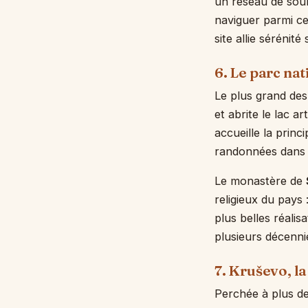
un réseau de sour
naviguer parmi ces
site allie sérénité
6. Le parc na
Le plus grand des
et abrite le lac 
accueille la princ
randonnées dans d
Le monastère de
religieux du pays
plus belles réali
plusieurs décennie
7. Kruševo, la
Perchée à plus de