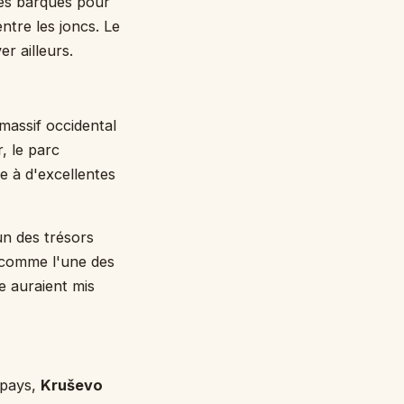
tes barques pour
ntre les joncs. Le
er ailleurs.
 massif occidental
, le parc
te à d'excellentes
un des trésors
e comme l'une des
e auraient mis
 pays,
Kruševo