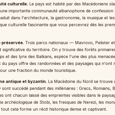
ité culturelle
. Le pays est habité par des Macédoniens sla
r une importante communauté albanophone de confession
raduit dans l'architecture, la gastronomie, la musique et les
ue culturelle fascinante que vous percevrez dès les prem
e préservée
. Trois parcs nationaux — Mavrovo, Pelister e
significative du territoire. On y trouve des forêts primaire
oups et des lynx des Balkans, espèce l'une des plus menacé
 du pays offre des randonnées et des paysages qui n'ont r
our une fraction du monde touristique.
ne antique et byzantin
. La Macédoine du Nord se trouve 
s'y sont succédé pendant des millénaires : Grecs, Romains, 
s ont chacun laissé des empreintes visibles dans le paysag
e archéologique de Stobi, les fresques de Nerezi, les mo
 tout cela forme un récit historique dense et captivant.