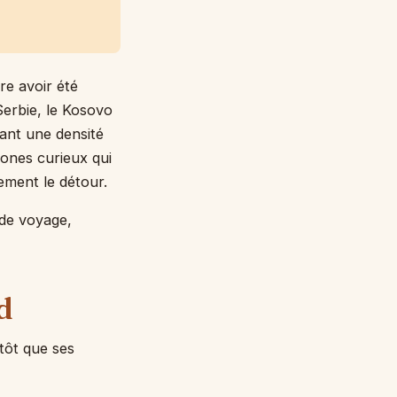
re avoir été
Serbie, le Kosovo
tant une densité
ones curieux qui
ement le détour.
 de voyage,
d
tôt que ses