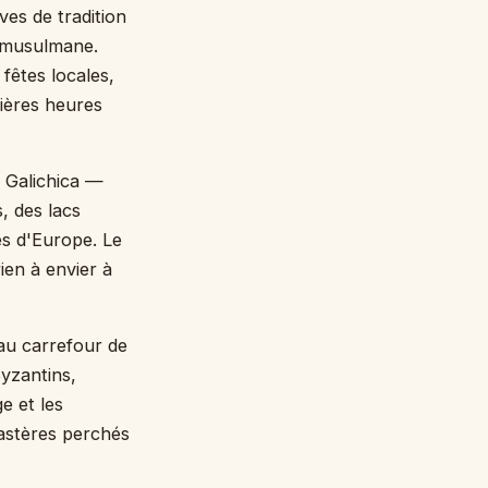
ves de tradition
 musulmane.
 fêtes locales,
ières heures
t Galichica —
s, des lacs
es d'Europe. Le
ien à envier à
au carrefour de
Byzantins,
e et les
nastères perchés