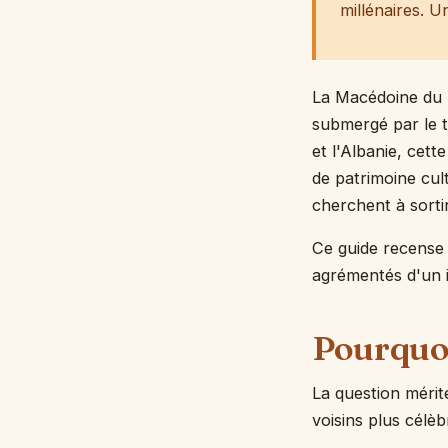
millénaires. U
La Macédoine du N
submergé par le t
et l'Albanie, cett
de patrimoine cul
cherchent à sorti
Ce guide recense
agrémentés d'un i
Pourquoi
La question mérit
voisins plus célè