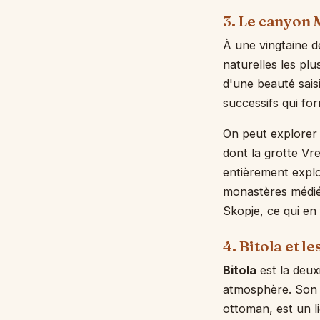
3. Le canyon 
À une vingtaine d
naturelles les pl
d'une beauté sais
successifs qui fo
On peut explorer 
dont la grotte Vr
entièrement explo
monastères médiév
Skopje, ce qui en 
4. Bitola et l
Bitola
est la deux
atmosphère. Son b
ottoman, est un l