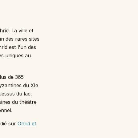
id. La ville et
n des rares sites
rid est l'un des
es uniques au
plus de 365
yzantines du XIe
dessus du lac,
uines du théâtre
onnel.
édié sur
Ohrid et