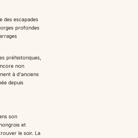
ne des escapades
 gorges profondes
barrages
s préhistoriques,
 encore non
ènent à d'anciens
née depuis
dans son
hongrois et
rouver le soir. La