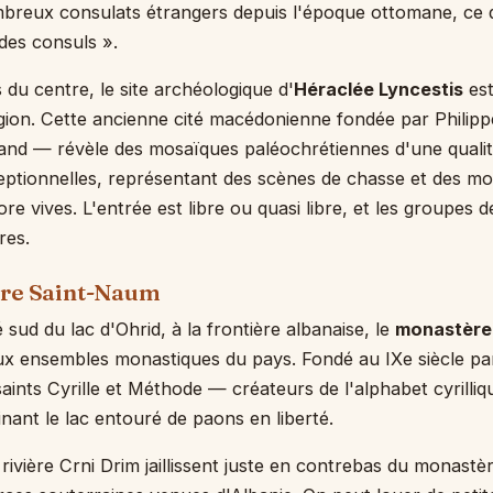
ombreux consulats étrangers depuis l'époque ottomane, ce qu
des consuls ».
 du centre, le site archéologique d'
Héraclée Lyncestis
est
égion. Cette ancienne cité macédonienne fondée par Philipp
and — révèle des mosaïques paléochrétiennes d'une qualit
ptionnelles, représentant des scènes de chasse et des mo
e vives. L'entrée est libre ou quasi libre, et les groupes de
res.
ère Saint-Naum
é sud du lac d'Ohrid, à la frontière albanaise, le
monastère
ux ensembles monastiques du pays. Fondé au IXe siècle pa
 saints Cyrille et Méthode — créateurs de l'alphabet cyrilli
ant le lac entouré de paons en liberté.
rivière Crni Drim jaillissent juste en contrebas du monastè