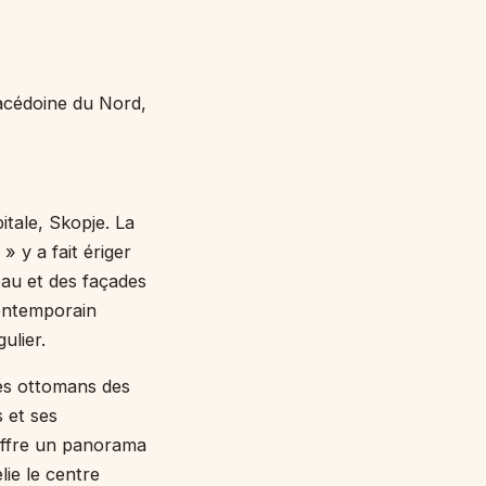
Macédoine du Nord,
tale, Skopje. La
» y a fait ériger
eau et des façades
contemporain
ulier.
hés ottomans des
 et ses
 offre un panorama
lie le centre