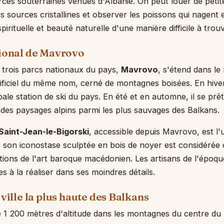
ces souterraines venues d'Albanie. On peut louer de peti
 sources cristallines et observer les poissons qui nagent e
 spirituelle et beauté naturelle d'une manière difficile à trouv
tional de Mavrovo
 trois parcs nationaux du pays,
Mavrovo
, s'étend dans le
artificiel du même nom, cerné de montagnes boisées. En hiver
ipale station de ski du pays. En été et en automne, il se prê
es paysages alpins parmi les plus sauvages des Balkans.
Saint-Jean-le-Bigorski
, accessible depuis Mavrovo, est l'
 : son iconostase sculptée en bois de noyer est considéré
sations de l'art baroque macédonien. Les artisans de l'époqu
s à la réaliser dans ses moindres détails.
 ville la plus haute des Balkans
 1 200 mètres d'altitude dans les montagnes du centre du