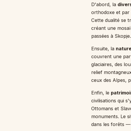
D'abord, la
divers
orthodoxe et pa
Cette dualité se t
créant une mosaïq
passées à Skopje.
Ensuite, la
natur
couvrent une part 
glaciaires, des l
relief montagneux
ceux des Alpes, p
Enfin, le
patrimoi
civilisations qui 
Ottomans et Slave
monuments. Le sit
dans les forêts —