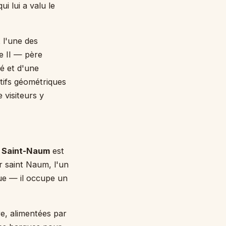
i lui a valu le
 l'une des
e II — père
é et d'une
tifs géométriques
 visiteurs y
 Saint-Naum
est
r saint Naum, l'un
que — il occupe un
re, alimentées par