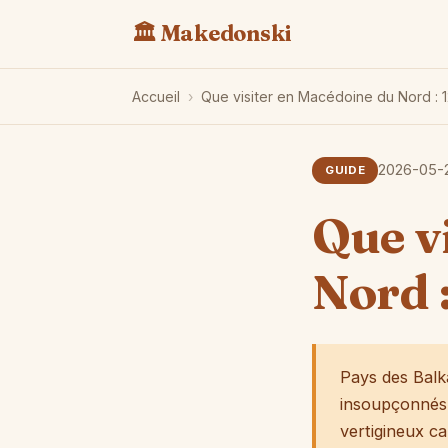
🏛️ Makedonski
Accueil
›
Que visiter en Macédoine du Nord : 
2026-05-
GUIDE
Que v
Nord 
Pays des Balk
insoupçonnés :
vertigineux c