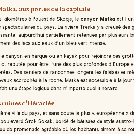
Matka, aux portes de la capitale
e kilomètres à l'ouest de Skopje, le
canyon Matka
est l'u
us spectaculaires du pays. La rivière Treska y a creusé des
issante, aujourd'hui partiellement retenues par plusieurs 
rment des lacs aux eaux d'un bleu-vert intense.
le canyon en barque ou en kayak pour rejoindre des grotte
elo, réputée pour être l'une des plus profondes d'Europe
rées. Des sentiers de randonnée longent les falaises et m
aux accrochés à la roche. Matka est accessible à la jour
fait une étape logique dans n'importe quel itinéraire.
es ruines d'Héraclée
ième ville du pays, et sans doute la plus « européenne » 
oulevard Širok Sokak, bordé de bâtisses de style austro-
ieu de promenade agréable où les habitants aiment à se ret