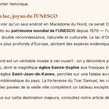
tier historique.
on lac, joyau de l'UNESCO
voir qu'un seul endroit en Macédoine du Nord, ce serait Ohr
rits au
patrimoine mondial de l'UNESCO
depuis 1979 — l'u
 double reconnaissance, naturelle et culturelle. Le lac d'Oh
es plus profonds d'Europe, abritant des espèces endémiqu
'Ohrid est un véritable musée à ciel ouvert : on y dénombre 
es, dont la magnifique
église Sainte-Sophie
aux fresques b
e église
Saint-Jean-de-Kaneo
, perchée sur une falaise au-
mblématique du pays. La forteresse du Tsar Samuel, les r
lles pavées de la vieille ville complètent un tableau excepti
us sur cette destination majeure, consultez notre article d