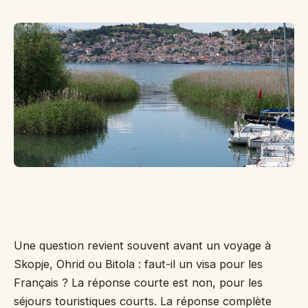
Po
sé
to
la
na
d'
suf
Cr
Pe
Une question revient souvent avant un voyage à
Skopje, Ohrid ou Bitola : faut-il un visa pour les
Français ? La réponse courte est non, pour les
séjours touristiques courts. La réponse complète