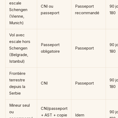
escale
CNI ou
Passeport
90 jo
Schengen
passeport
recommandé
180
(Vienne,
Munich)
Vol avec
escale hors
Passeport
90 jo
Schengen
Passeport
obligatoire
180
(Belgrade,
Istanbul)
Frontière
terrestre
90 jo
CNI
Passeport
depuis la
180
Serbie
Mineur seul
CNI/passeport
ou
90 jo
+ AST + copie
Idem