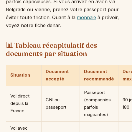
parfois capricieuses. Si vous arrivez en avion via
Belgrade ou Vienne, prenez votre passeport pour
éviter toute friction. Quant à la
monnaie
à prévoir,
voyez notre fiche denar.
📊 Tableau récapitulatif des
documents par situation
Document
Document
Dur
Situation
accepté
recommandé
max
Passeport
Vol direct
CNI ou
(compagnies
90 jo
depuis la
passeport
parfois
180
France
exigeantes)
Vol avec