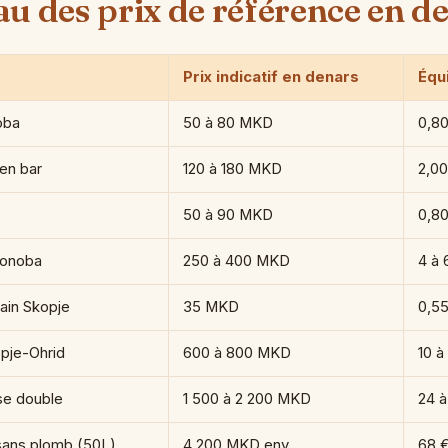
au des prix de référence en d
Prix indicatif en denars
Équ
oba
50 à 80 MKD
0,80
 en bar
120 à 180 MKD
2,00
50 à 90 MKD
0,80
 konoba
250 à 400 MKD
4 à 
ain Skopje
35 MKD
0,55
opje-Ohrid
600 à 800 MKD
10 à
se double
1 500 à 2 200 MKD
24 à
sans plomb (50L)
4 200 MKD env.
68 €