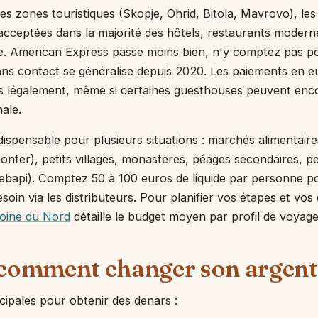
 les zones touristiques (Skopje, Ohrid, Bitola, Mavrovo), les
acceptées dans la majorité des hôtels, restaurants moder
ce. American Express passe moins bien, n'y comptez pas po
ns contact se généralise depuis 2020. Les paiements en e
s légalement, même si certaines guesthouses peuvent enco
nale.
ndispensable pour plusieurs situations : marchés alimentaire
onter), petits villages, monastères, péages secondaires, pe
ebapi). Comptez 50 à 100 euros de liquide par personne p
oin via les distributeurs. Pour planifier vos étapes et vos 
oine du Nord
détaille le budget moyen par profil de voyage
 comment changer son argent
ncipales pour obtenir des denars :