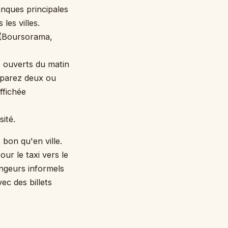
anques principales
es villes.
s (Boursorama,
, ouverts du matin
Comparez deux ou
ffichée
sité.
 bon qu'en ville.
our le taxi vers le
angeurs informels
ec des billets