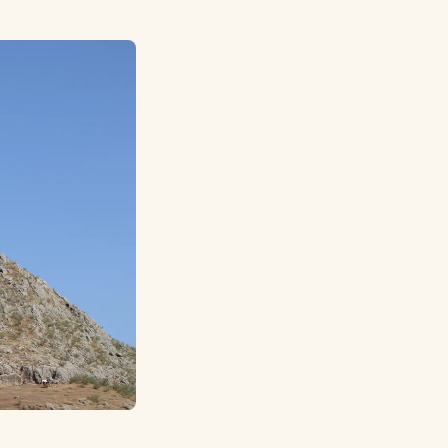
Le denar
macédonien
(MKD)
reste la
seule
monnaie
acceptée
légalement
dans le
pays. Crédit
: Pexels.