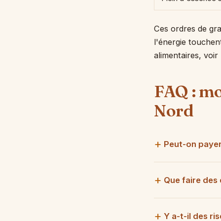
Ces ordres de gran
l'énergie touchent
alimentaires, voi
FAQ : mo
Nord
Peut-on payer
Que faire des 
Y a-t-il des r