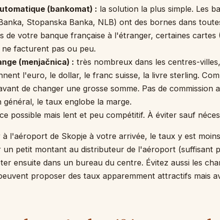
automatique (bankomat) :
la solution la plus simple. Les b
Banka, Stopanska Banka, NLB) ont des bornes dans toutes l
rais de votre banque française à l'étranger, certaines carte
 ne facturent pas ou peu.
nge (menjačnica) :
très nombreux dans les centres-villes
ennent l'euro, le dollar, le franc suisse, la livre sterling. 
 avant de changer une grosse somme. Pas de commission a
général, le taux englobe la marge.
ce possible mais lent et peu compétitif. À éviter sauf néces
à l'aéroport de Skopje à votre arrivée, le taux y est moins
 un petit montant au distributeur de l'aéroport (suffisant p
ter ensuite dans un bureau du centre. Évitez aussi les ch
i peuvent proposer des taux apparemment attractifs mais av