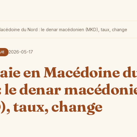
acédoine du Nord : le denar macédonien (MKD), taux, change
2026-05-17
UE
ie en Macédoine d
: le denar macédoni
, taux, change