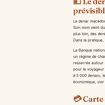
💴 Le de
prévisib
Le denar macédoni
Son nom vient du d
plus loin, des den
Dans la pratique, 
La Banque nationa
un régime de chan
resserrée autour 
pour le voyageur 
à 5 000 denars, le
économique, voir
💳 Carte 