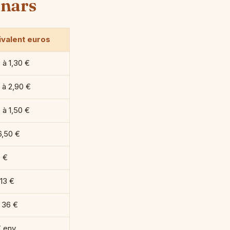
enars
ivalent euros
 à 1,30 €
 à 2,90 €
 à 1,50 €
6,50 €
 €
 13 €
 36 €
 env.