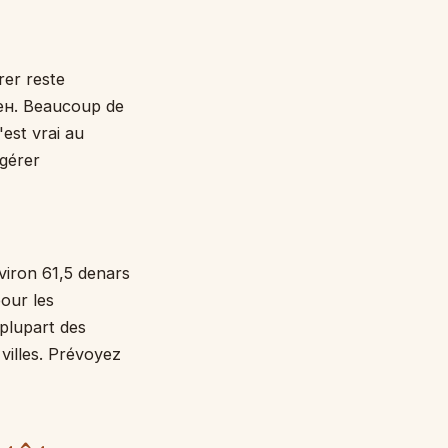
rer reste
ден. Beaucoup de
est vrai au
gérer
viron 61,5 denars
pour les
 plupart des
villes. Prévoyez