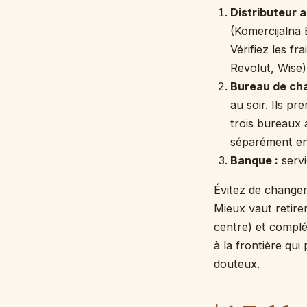
Distributeur 
(Komercijalna 
Vérifiez les f
Revolut, Wise)
Bureau de cha
au soir. Ils pr
trois bureaux
séparément en 
Banque :
servi
Évitez de changer 
Mieux vaut retirer
centre) et complé
à la frontière qu
douteux.