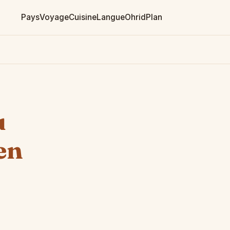
Pays
Voyage
Cuisine
Langue
Ohrid
Plan
u
en