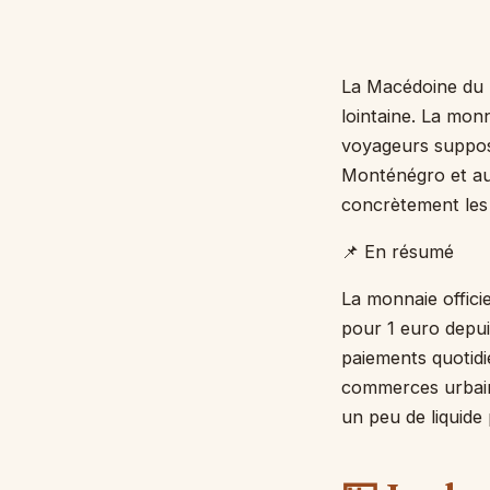
La Macédoine du N
lointaine. La mon
voyageurs suppose
Monténégro et au
concrètement les 
📌 En résumé
La monnaie offici
pour 1 euro depuis
paiements quotidi
commerces urbains
un peu de liquide