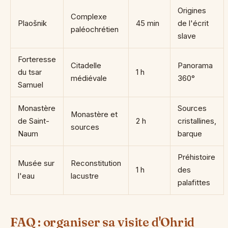
Origines
Complexe
Plaošnik
45 min
de l'écrit
paléochrétien
slave
Forteresse
Citadelle
Panorama
du tsar
1 h
médiévale
360°
Samuel
Monastère
Sources
Monastère et
de Saint-
2 h
cristallines,
sources
Naum
barque
Préhistoire
Musée sur
Reconstitution
1 h
des
l'eau
lacustre
palafittes
FAQ : organiser sa visite d'Ohrid