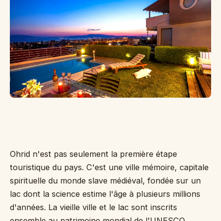
Je
de
Ka
ca
po
d'
Cr
Pe
Ohrid n'est pas seulement la première étape
touristique du pays. C'est une ville mémoire, capitale
spirituelle du monde slave médiéval, fondée sur un
lac dont la science estime l'âge à plusieurs millions
d'années. La vieille ville et le lac sont inscrits
ensemble au patrimoine mondial de l'UNESCO