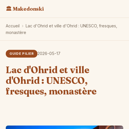
🏛️ Makedonski
Accueil
›
Lac d'Ohrid et ville d'Ohrid : UNESCO, fresques,
monastère
2026-05-17
GUIDE PILIER
Lac d'Ohrid et ville
d'Ohrid : UNESCO,
fresques, monastère
L'
Sa