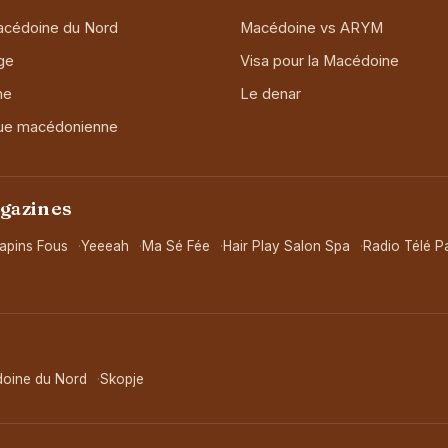
acédoine du Nord
Macédoine vs ARYM
ge
Visa pour la Macédoine
ne
Le denar
ue macédonienne
agazines
apins Fous
Yeeeah
Ma Sé Fée
Hair Play Salon Spa
Radio Télé Pa
doine du Nord
Skopje