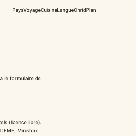
Pays
Voyage
Cuisine
Langue
Ohrid
Plan
ia le formulaire de
s (licence libre).
 ADEME, Ministère