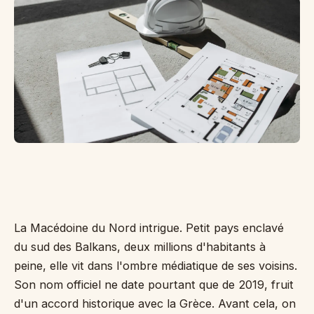
l'
pl
an
d'
vu
la 
vil
Cr
Pe
La Macédoine du Nord intrigue. Petit pays enclavé
du sud des Balkans, deux millions d'habitants à
peine, elle vit dans l'ombre médiatique de ses voisins.
Son nom officiel ne date pourtant que de 2019, fruit
d'un accord historique avec la Grèce. Avant cela, on