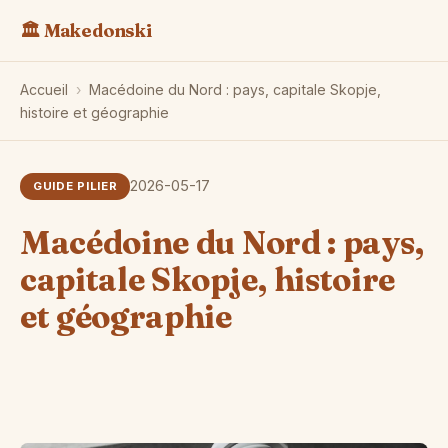
🏛️ Makedonski
Accueil
›
Macédoine du Nord : pays, capitale Skopje,
histoire et géographie
2026-05-17
GUIDE PILIER
Macédoine du Nord : pays,
capitale Skopje, histoire
et géographie
Le
d'