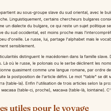
partient au sous-groupe slave du sud oriental, avec le b
oche. Linguistiquement, certains chercheurs bulgares consi
un dialecte du bulgare, ce qui reste un sujet politique se
ve du sud occidental, est moins proche mais l'intercompré
eu d'oreille. Le russe, lui, partage l'alphabet mais le vocab
nent sensiblement.
icularités distinguent le macédonien dans la famille slave. 
s. Là où le russe, le polonais ou le serbe déclinent les nom
ionne quasiment comme une langue romane, par ordre de
ite la postposition de l'article défini. Le mot "table" se dit
а (table-la). Enfin l'utilisation de trois articles selon la pr
, масава (table-ci, proche), масана (table-là, lointaine). C'e
es utiles pour le voyage