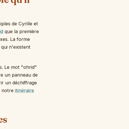
ples de Cyrille et
id
que la première
oxes. La forme
qui n'existent
. Le mot "ohrid"
lire un panneau de
r un déchiffrage
t notre
itinéraire
es