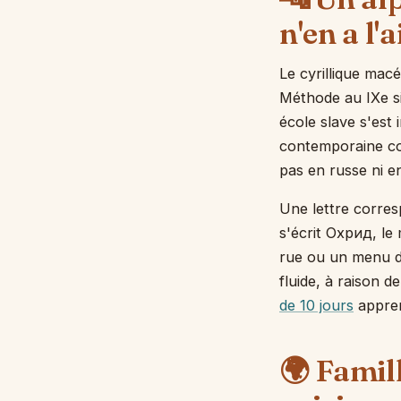
n'en a l'a
Le cyrillique macé
Méthode au IXe si
école slave s'est
contemporaine com
pas en russe ni e
Une lettre corres
s'écrit Охрид, le 
rue ou un menu de
fluide, à raison 
de 10 jours
apprenn
🌍 Famill