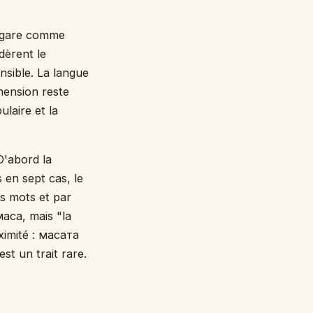
ulgare comme
dèrent le
nsible. La langue
hension reste
ulaire et la
D'abord la
s en sept cas, le
s mots et par
 маса, mais "la
oximité : масата
st un trait rare.