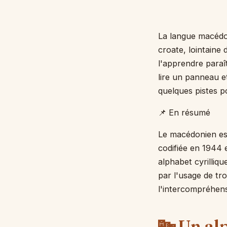
La langue macédon
croate, lointaine 
l'apprendre paraît
lire un panneau e
quelques pistes pou
📌 En résumé
Le macédonien est
codifiée en 1944 e
alphabet cyrilliq
par l'usage de tro
l'intercompréhensi
🔤 Un alp