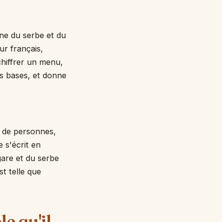
ne du serbe et du
ur français,
échiffrer un menu,
es bases, et donne
s de personnes,
e s'écrit en
gare et du serbe
st telle que
le qu'il