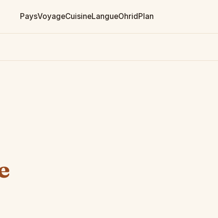
Pays
Voyage
Cuisine
Langue
Ohrid
Plan
e