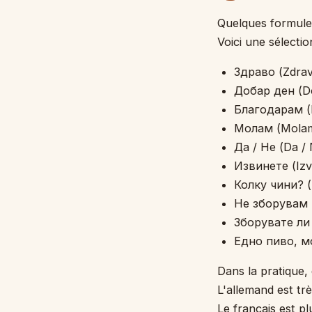
Quelques formule
Voici une sélectio
Здраво (Zdravo
Добар ден (Do
Благодарам (B
Молам (Molam) 
Да / Не (Da / 
Извинете (Izvi
Колку чини? (K
Не зборувам м
Зборувате ли а
Едно пиво, мол
Dans la pratique, 
L'allemand est tr
Le français est p