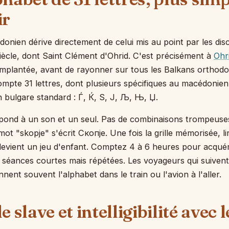
ir
donien dérive directement de celui mis au point par les disci
ècle, dont Saint Clément d'Ohrid. C'est précisément à
Ohr
 implantée, avant de rayonner sur tous les Balkans orthod
pte 31 lettres, dont plusieurs spécifiques au macédonien 
n bulgare standard : Ѓ, Ќ, Ѕ, Ј, Љ, Њ, Џ.
pond à un son et un seul. Pas de combinaisons trompeuses
mot "skopje" s'écrit Скопје. Une fois la grille mémorisée, 
vient un jeu d'enfant. Comptez 4 à 6 heures pour acquéri
de séances courtes mais répétées. Les voyageurs qui suiven
ent souvent l'alphabet dans le train ou l'avion à l'aller.
e slave et intelligibilité avec l