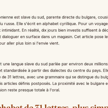
ienne est slave du sud, parente directe du bulgare, cousi
du russe. Elle s'écrit en alphabet cyrillique. Pour un voyage
 intimidant. En réalité, dix jours bien investis suffisent à d
t dialoguer en surface dans un magasin. Cet article pose l
r aller plus loin si l'envie vient.
 une langue slave du sud parlée par environ deux million
t standardisée à partir des dialectes du centre du pays. Ell
ue de 31 lettres, avec une grammaire qui se distingue du bul
is articles définis postposés. La proximité avec le bulgare e
on reste presque totale à l'oral.
habet de 31 lettres, plus simp