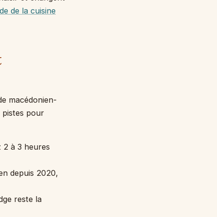
de de la cuisine
t
ode macédonien-
 pistes pour
z 2 à 3 heures
ien depuis 2020,
ge reste la