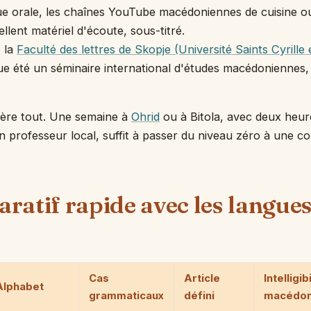
ue orale, les chaînes YouTube macédoniennes de cuisine o
llent matériel d'écoute, sous-titré.
, la
Faculté des lettres de Skopje (Université Saints Cyrille
e été un séminaire international d'études macédoniennes,
lère tout. Une semaine à
Ohrid
ou à Bitola, avec deux heur
n professeur local, suffit à passer du niveau zéro à une 
ratif rapide avec les langues
Cas
Article
Intelligib
Alphabet
grammaticaux
défini
macédon