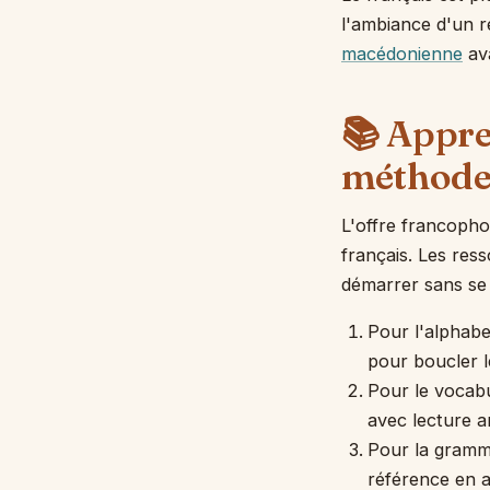
l'ambiance d'un 
macédonienne
ava
📚 Appre
méthode
L'offre francoph
français. Les res
démarrer sans se 
Pour l'alphabe
pour boucler le
Pour le vocabu
avec lecture a
Pour la gramm
référence en a