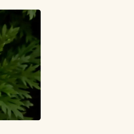
Manuscrit
en cyrillique,
écriture
officielle du
macédonien.
Crédit :
Pexels.