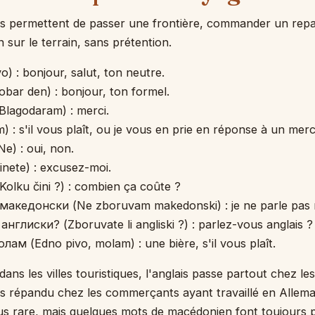
s permettent de passer une frontière, commander un repas
n sur le terrain, sans prétention.
) : bonjour, salut, ton neutre.
bar den) : bonjour, ton formel.
lagodaram) : merci.
: s'il vous plaît, ou je vous en prie en réponse à un merc
Ne) : oui, non.
nete) : excusez-moi.
olku čini ?) : combien ça coûte ?
акедонски (Ne zboruvam makedonski) : je ne parle pas
нглиски? (Zboruvate li angliski ?) : parlez-vous anglais ?
ам (Edno pivo, molam) : une bière, s'il vous plaît.
dans les villes touristiques, l'anglais passe partout chez le
ès répandu chez les commerçants ayant travaillé en Allem
lus rare, mais quelques mots de macédonien font toujours p