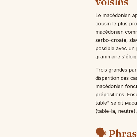
voisins
Le macédonien ap
cousin le plus pr
macédonien comme 
serbo-croate, sla
possible avec un p
grammaire s'éloig
Trois grandes part
disparition des ca
macédonien fonct
prépositions. Ensu
table" se dit масат
(table-la, neutre)
🗣️ Phras