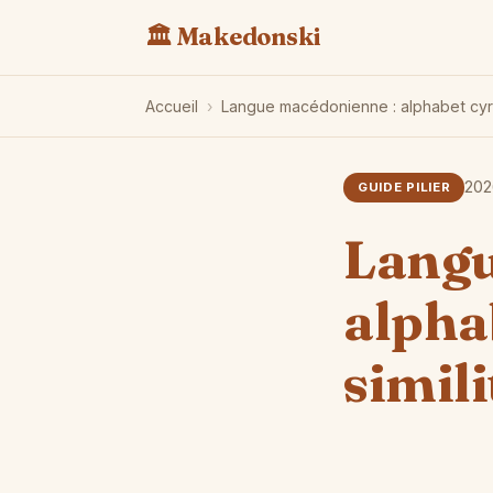
🏛️ Makedonski
Accueil
›
Langue macédonienne : alphabet cyril
202
GUIDE PILIER
Langu
alphab
simil