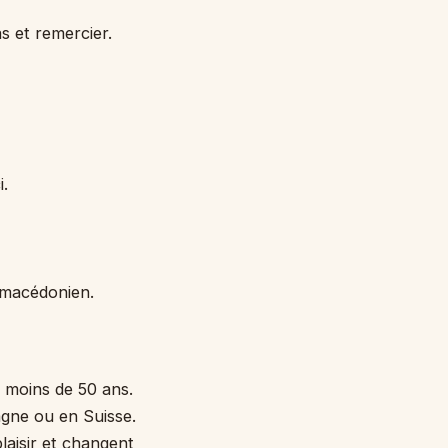
 et remercier.
i.
 macédonien.
s moins de 50 ans.
agne ou en Suisse.
laisir et changent